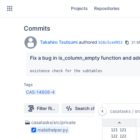
Skip
Projects
Repositories
to
sidebar
navigation
Commits
Skip
to
content
Takahiro Tsutsumi
authored
31 M
b16c5ce4953
Clone
Fix a bug in is_column_empty function and ad
Source
existence check for the subtables
Commits
Tags
CAS-14606-4
Branches
Forks
Filter file tree
Search changes
casatasks
/
sr
1
casatasks/src/private
Files
mslisthelper.py
121 121  
found
122 122  