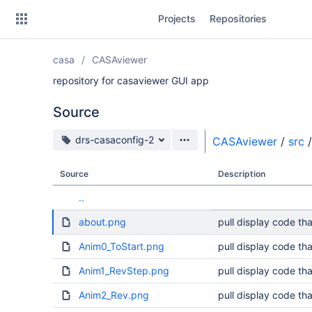
Skip
Projects
Repositories
to
sidebar
navigation
casa
CASAviewer
Skip
to
repository for casaviewer GUI app
content
Source
Clone
Source branch
drs-casaconfig-2
CASAviewer
/
src
/
Source
Source
Description
Commits
..
Branches
about.png
pull display code tha
Forks
Anim0_ToStart.png
pull display code tha
Anim1_RevStep.png
pull display code tha
Anim2_Rev.png
pull display code tha