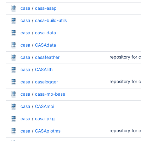
casa
casa-asap
casa
casa-build-utils
casa
casa-data
casa
CASAdata
repository for
casa
casafeather
casa
CASAlith
repository for
casa
casalogger
casa
casa-mp-base
casa
CASAmpi
casa
casa-pkg
repository for
casa
CASAplotms