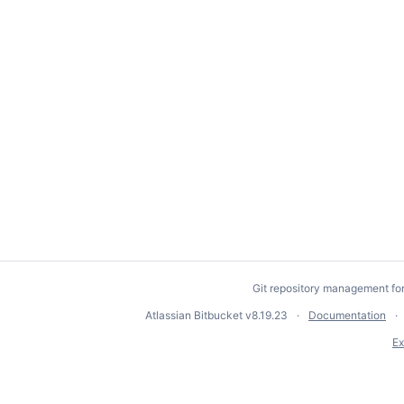
Git repository management fo
Atlassian Bitbucket
v8.19.23
Documentation
Ex