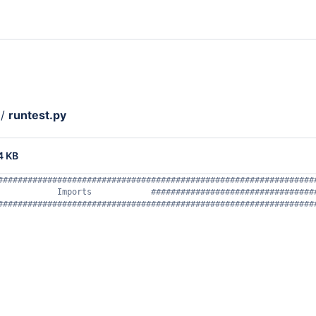
/
runtest.py
4 KB
################################################################
            Imports            #################################
################################################################