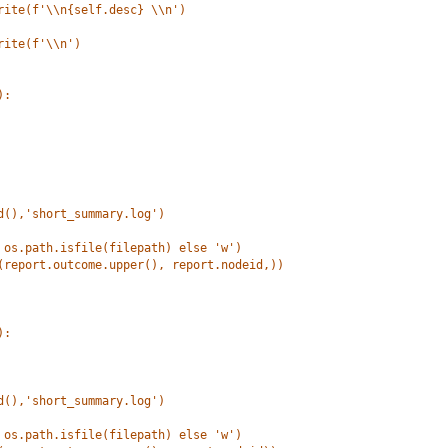
rite(f'\\n{self.desc} \\n')
rite(f'\\n')
):
d(),'short_summary.log')
 os.path.isfile(filepath) else 'w')
(report.outcome.upper(), report.nodeid,))
):
d(),'short_summary.log')
 os.path.isfile(filepath) else 'w')