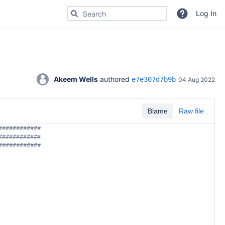
Search for code, commits or repositories
Log In
Akeem Wells
 authored 
e7e307d7b9b
04 Aug 2022
Blame
Raw file
############
############
############