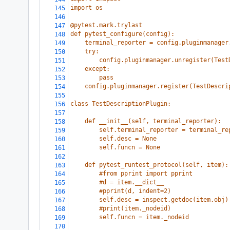
import os
145
146
@pytest.mark.trylast
147
def pytest_configure(config):
148
    terminal_reporter = config.pluginmanager
149
    try:
150
        config.pluginmanager.unregister(Test
151
    except:
152
        pass
153
    config.pluginmanager.register(TestDescri
154
155
class TestDescriptionPlugin:
156
157
    def __init__(self, terminal_reporter):
158
        self.terminal_reporter = terminal_re
159
        self.desc = None
160
        self.funcn = None
161
162
    def pytest_runtest_protocol(self, item):
163
        #from pprint import pprint
164
        #d = item.__dict__
165
        #pprint(d, indent=2)
166
        self.desc = inspect.getdoc(item.obj)
167
        #print(item._nodeid)
168
        self.funcn = item._nodeid
169
170