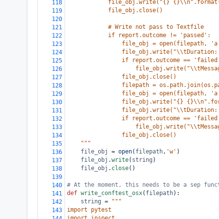
            file_obj.write("{} {}\\n".format
118
            file_obj.close()
119
120
            # Write not pass to Textfile
121
            if report.outcome != 'passed':
122
                file_obj = open(filepath, 'a
123
                file_obj.write("\\tDuration:
124
                if report.outcome == 'failed
125
                    file_obj.write("\\tMessa
126
                file_obj.close()
127
                filepath = os.path.join(os.p
128
                file_obj = open(filepath, 'a
129
                file_obj.write("{} {}\\n".fo
130
                file_obj.write("\\tDuration:
131
                if report.outcome == 'failed
132
                    file_obj.write("\\tMessa
133
                file_obj.close()
134
    """
135
file_obj
=
open
(
filepath
,
'w'
)
136
file_obj
.
write
(
string
)
137
file_obj
.
close
()
138
139
# At the moment, this needs to be a sep func
140
def
write_conftest_osx
(
filepath
):
141
string
=
"""
142
import pytest
143
import inspect
144