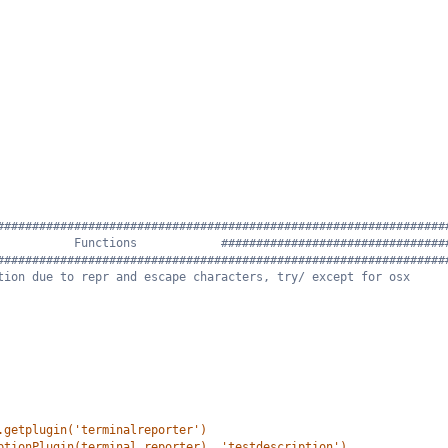
################################################################
           Functions            ################################
################################################################
tion due to repr and escape characters, try/ except for osx
.getplugin('terminalreporter')
ptionPlugin(terminal_reporter), 'testdescription')