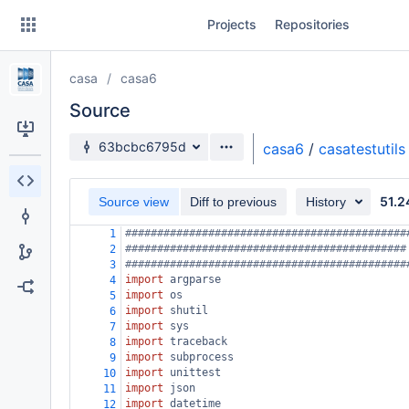
Skip
Projects
Repositories
to
sidebar
navigation
casa
casa6
Skip
to
Source
content
Source branch
63bcbc6795d
casa6
/
casatestutils
Clone
51.2
Source view
Diff to previous
History
Source
############################################
1
Commits
############################################
2
############################################
3
Branches
import
argparse
4
import
os
5
Forks
import
shutil
6
import
sys
7
import
traceback
8
import
subprocess
9
import
unittest
10
import
json
11
import
datetime
12