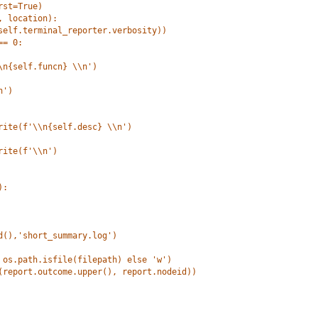
rst=True)
, location):
self.terminal_reporter.verbosity))
== 0:
\n{self.funcn} \\n')
n')
rite(f'\\n{self.desc} \\n')
rite(f'\\n')
):
d(),'short_summary.log')
 os.path.isfile(filepath) else 'w')
(report.outcome.upper(), report.nodeid))