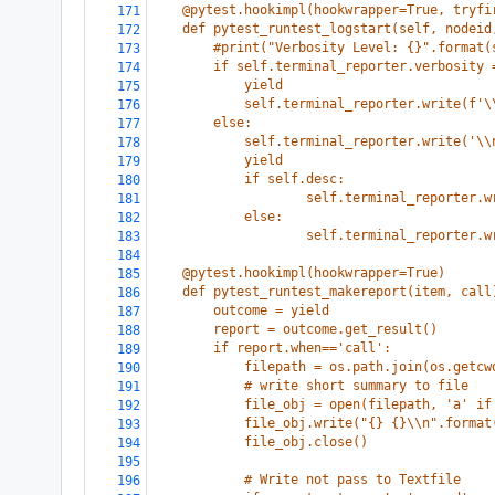
    @pytest.hookimpl(hookwrapper=True, tryfi
171
    def pytest_runtest_logstart(self, nodeid
172
        #print("Verbosity Level: {}".format(
173
        if self.terminal_reporter.verbosity 
174
            yield
175
            self.terminal_reporter.write(f'\
176
        else:
177
            self.terminal_reporter.write('\\
178
            yield
179
            if self.desc:
180
                    self.terminal_reporter.w
181
            else:
182
                    self.terminal_reporter.w
183
184
    @pytest.hookimpl(hookwrapper=True)
185
    def pytest_runtest_makereport(item, call
186
        outcome = yield
187
        report = outcome.get_result()
188
        if report.when=='call':
189
            filepath = os.path.join(os.getcw
190
            # write short summary to file
191
            file_obj = open(filepath, 'a' if
192
            file_obj.write("{} {}\\n".format
193
            file_obj.close()
194
195
            # Write not pass to Textfile
196