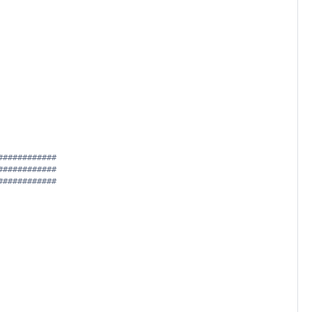
############
############
############