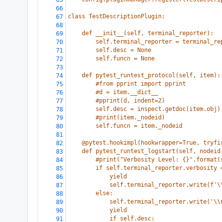
65
66
class TestDescriptionPlugin:
67
68
    def __init__(self, terminal_reporter):
69
        self.terminal_reporter = terminal_re
70
        self.desc = None
71
        self.funcn = None
72
73
    def pytest_runtest_protocol(self, item):
74
        #from pprint import pprint
75
        #d = item.__dict__
76
        #pprint(d, indent=2)
77
        self.desc = inspect.getdoc(item.obj)
78
        #print(item._nodeid)
79
        self.funcn = item._nodeid
80
81
    @pytest.hookimpl(hookwrapper=True, tryfi
82
    def pytest_runtest_logstart(self, nodeid
83
        #print("Verbosity Level: {}".format(
84
        if self.terminal_reporter.verbosity 
85
            yield
86
            self.terminal_reporter.write(f'\
87
        else:
88
            self.terminal_reporter.write('\\
89
            yield
90
            if self.desc:
91