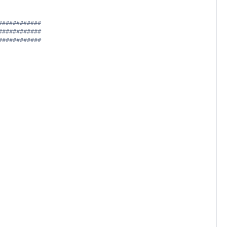
############
############
############