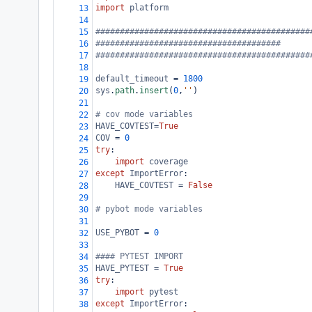
import
platform
13
14
############################################
15
######################################      
16
############################################
17
18
default_timeout
=
1800
19
sys
.
path
.
insert
(
0
,
''
)
20
21
# cov mode variables
22
HAVE_COVTEST
=
True
23
COV
=
0
24
try
:
25
import
coverage
26
except
ImportError
:
27
HAVE_COVTEST
=
False
28
29
# pybot mode variables
30
31
USE_PYBOT
=
0
32
33
#### PYTEST IMPORT
34
HAVE_PYTEST
=
True
35
try
:
36
import
pytest
37
except
ImportError
:
38