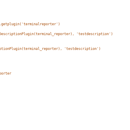
.getplugin('terminalreporter')
DescriptionPlugin(terminal_reporter), 'testdescription')
ptionPlugin(terminal_reporter), 'testdescription')
porter