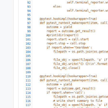
                    self.terminal_reporter.w
92
            else:
93
                    self.terminal_reporter.w
94
95
    @pytest.hookimpl(hookwrapper=True)
96
    def pytest_runtest_makereport(item, call
97
        outcome = yield
98
        report = outcome.get_result()
99
        #print(dir(report))
100
        report.start = call.start
101
        report.stop = call.stop
102
        if report.when=='teardown':
103
            filepath = os.path.join(os.getcw
104
105
            file_obj = open(filepath, 'a' if
106
            file_obj.write("{} {}\\n".format
107
            file_obj.close()
108
109
    @pytest.hookimpl(hookwrapper=True)
110
    def pytest_runtest_makereport(item, call
111
        outcome = yield
112
        report = outcome.get_result()
113
        if report.when=='call':
114
            filepath = os.path.join(os.getcw
115
            # write short summary to file
116
            file_obj = open(filepath, 'a' if
117