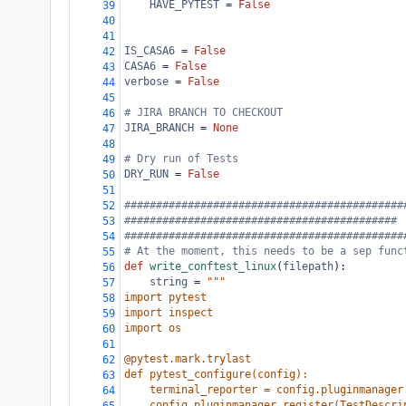
HAVE_PYTEST
=
False
39
40
41
IS_CASA6
=
False
42
CASA6
=
False
43
verbose
=
False
44
45
# JIRA BRANCH TO CHECKOUT
46
JIRA_BRANCH
=
None
47
48
# Dry run of Tests
49
DRY_RUN
=
False
50
51
############################################
52
########################################### 
53
############################################
54
# At the moment, this needs to be a sep func
55
def
write_conftest_linux
(
filepath
):
56
string
=
"""
57
import pytest
58
import inspect
59
import os
60
61
@pytest.mark.trylast
62
def pytest_configure(config):
63
    terminal_reporter = config.pluginmanager
64
    config.pluginmanager.register(TestDescri