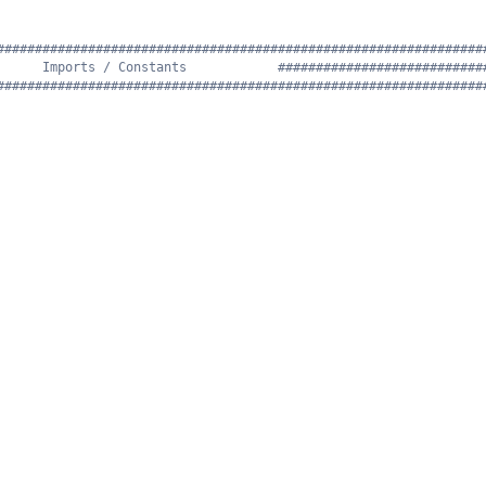
################################################################
      Imports / Constants            ###########################
################################################################