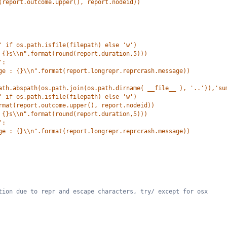
(report.outcome.upper(), report.nodeid))
' if os.path.isfile(filepath) else 'w')
 {}s\\n".format(round(report.duration,5)))
':
ge : {}\\n".format(report.longrepr.reprcrash.message))
ath.abspath(os.path.join(os.path.dirname( __file__ ), '..')),'su
' if os.path.isfile(filepath) else 'w')
rmat(report.outcome.upper(), report.nodeid))
 {}s\\n".format(round(report.duration,5)))
':
ge : {}\\n".format(report.longrepr.reprcrash.message))
tion due to repr and escape characters, try/ except for osx