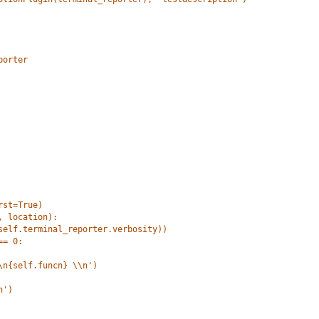
porter
rst=True)
, location):
self.terminal_reporter.verbosity))
== 0:
\n{self.funcn} \\n')
n')